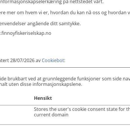
 Informasjonskapselerkæring på nettstedet vårt.
lære mer om hvem vi er, hvordan du kan nå oss og hvordan v
henvendelser angående ditt samtykke.
finnoyfiskeriselskap.no
atert 28/07/2026 av
Cookiebot
:
side brukbart ved at grunnleggende funksjoner som side navi
malt uten disse informasjonskapslene.
Hensikt
Stores the user's cookie consent state for t
current domain