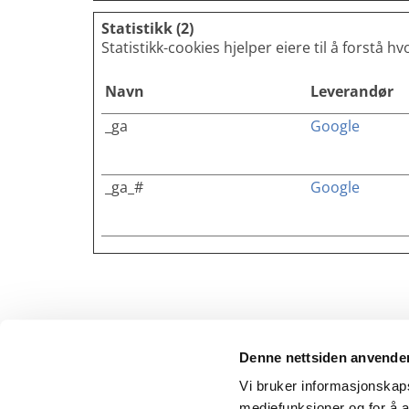
Statistikk (2)
Statistikk-cookies hjelper eiere til å fors
Navn
Leverandør
_ga
Google
_ga_#
Google
Denne nettsiden anvende
Hjem
Vi bruker informasjonskapsl
mediefunksjoner og for å a