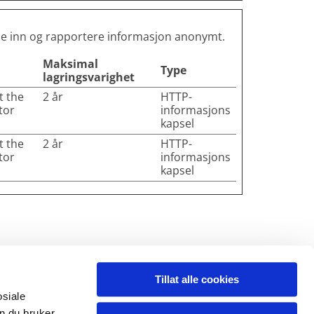
mle inn og rapportere informasjon anonymt.
Maksimal
Type
lagringsvarighet
t the
2 år
HTTP-
tor
informasjons
kapsel
t the
2 år
HTTP-
tor
informasjons
kapsel
Tillat alle cookies
osiale
n du bruker